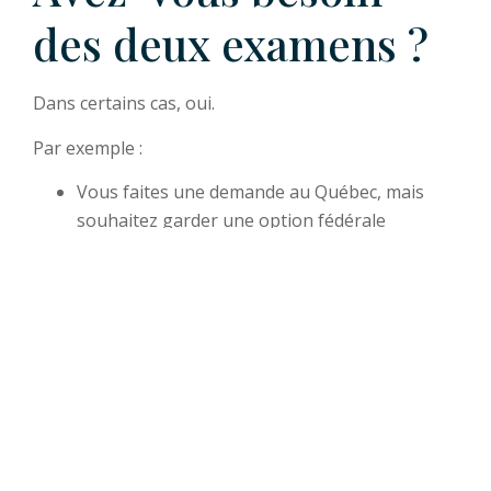
des deux examens ?
Dans certains cas, oui.
Par exemple :
Vous faites une demande au Québec, mais
souhaitez garder une option fédérale
Vous n’êtes pas encore certain de votre lieu
d’établissement à long terme
Dans ces situations, passer les deux examens peut
vous offrir une plus grande flexibilité.
Passez le TEF
Canada ou le TEFAQ