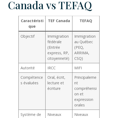
Canada vs TEFAQ
Caractéristi
TEF Canada
TEFAQ
que
Objectif
Immigration
Immigration
fédérale
au Québec
(Entrée
(PEQ,
express, RP,
ARRIMA,
citoyenneté)
CSQ)
Autorité
IRCC
MIFI
Compétence
Oral, écrit,
Principaleme
s évaluées
lecture et
nt
écriture
compréhensi
on et
expression
orales
Système de
Niveaux
Niveaux